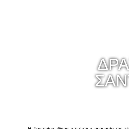
ΔΡΑ
ΣΑΝ
Η Σαντορίνη, Θήρα η επίσημη ονομασία της, εί