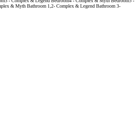
om3 - Complex & Legend
Bedroom4 - Complex & Myth
Bedroom5 -
mplex & Myth
Bathroom 1,2- Complex & Legend
Bathroom 3-