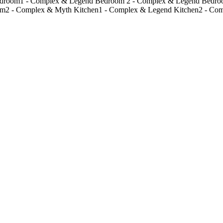
droom1 - Complex & Legend
Bedroom 2 - Complex & Legend
Bedro
om2 - Complex & Myth
Kitchen1 - Complex & Legend
Kitchen2 - Co